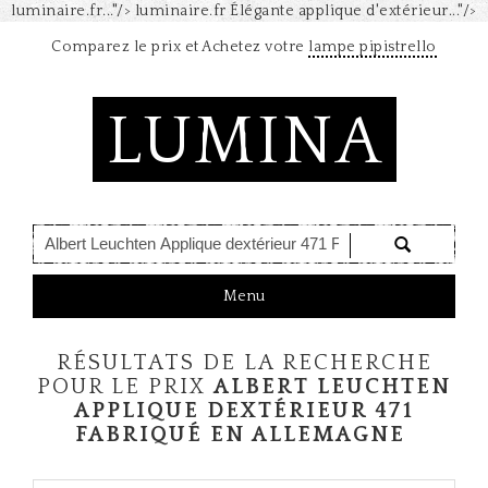
luminaire.fr..."/>
luminaire.fr Élégante applique d'extérieur..."/>
Comparez le prix et Achetez votre
lampe pipistrello
LUMINA
T
Menu
o
g
RÉSULTATS DE LA RECHERCHE
g
l
POUR LE PRIX
ALBERT LEUCHTEN
e
APPLIQUE DEXTÉRIEUR 471
n
FABRIQUÉ EN ALLEMAGNE
a
v