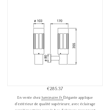
i
g
a
t
i
o
n
€285.37
En vente chez
luminaire.fr
Élégante applique
d'extérieur de qualité supérieure, avec éclairage