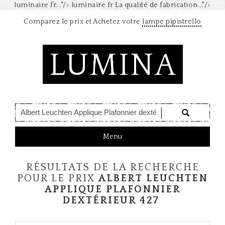
luminaire.fr..."/>
luminaire.fr La qualité de fabrication..."/>
Comparez le prix et Achetez votre
lampe pipistrello
LUMINA
T
Menu
o
g
RÉSULTATS DE LA RECHERCHE
g
l
POUR LE PRIX
ALBERT LEUCHTEN
e
APPLIQUE PLAFONNIER
n
DEXTÉRIEUR 427
a
v