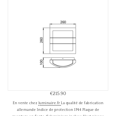
i
g
a
t
i
o
n
€215.90
En vente chez
luminaire.fr
La qualité de fabrication
allemande Indice de protection IP44 Plaque de