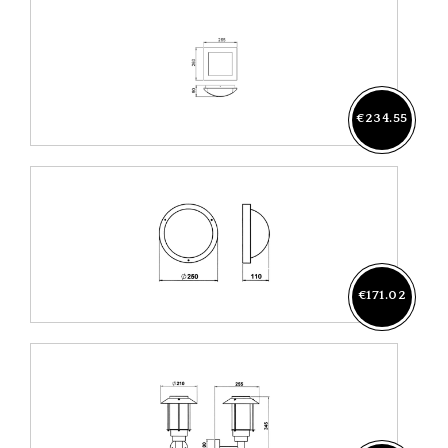
€234.55
€171.02