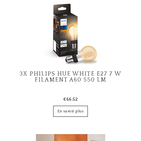
g
a
t
i
o
n
3X PHILIPS HUE WHITE E27 7 W
FILAMENT A60 550 LM
€66.52
En savoir plus