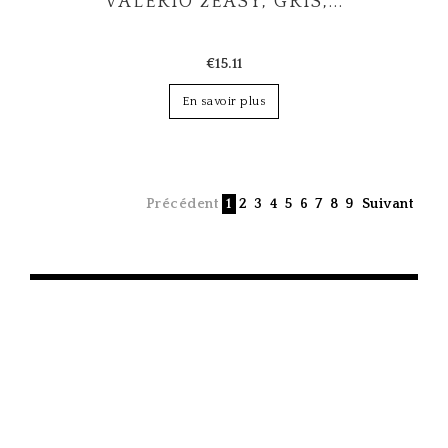
VALERIO 2EASY, GRIS,...
€15.11
En savoir plus
Précédent
1
2
3
4
5
6
7
8
9
Suivant