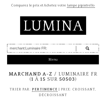
Comparez le prix et Achetez votre
lampe pipistrello
LUMINA
T
Menu
o
g
MARCHAND A-Z
/ LUMINAIRE FR
g
l
(
1
À
15
SUR
50503
)
e
n
TRIER PAR:
PERTINENCE
| PRIX:
CROISSANT
,
a
DÉCROISSANT
v
i