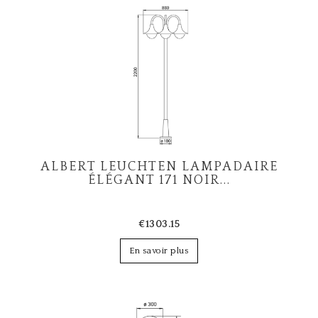
g
a
t
i
o
n
ALBERT LEUCHTEN LAMPADAIRE
ÉLÉGANT 171 NOIR...
€1303.15
En savoir plus