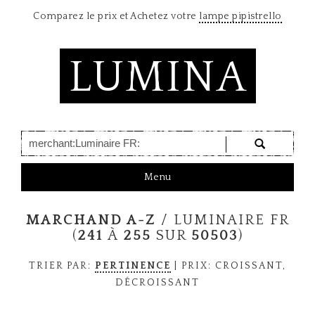
Comparez le prix et Achetez votre
lampe pipistrello
LUMINA
T
Menu
o
g
MARCHAND A-Z
/ LUMINAIRE FR
g
l
(
241
À
255
SUR
50503
)
e
n
TRIER PAR:
PERTINENCE
| PRIX:
CROISSANT
,
a
DÉCROISSANT
v
i