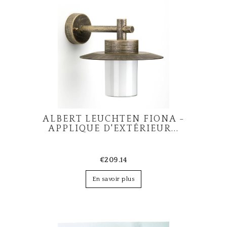
g
a
t
i
o
n
ALBERT LEUCHTEN FIONA -
APPLIQUE D'EXTÉRIEUR...
€209.14
En savoir plus