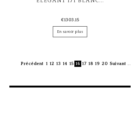
ÉLÉGANT 171 BLANC...
€1303.15
En savoir plus
Précédent
1
12
13
14
15
16
17
18
19
20
Suivant
...