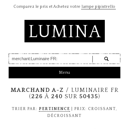
Comparez le prix et Achetez votre
lampe pipistrello
LUMINA
T
Menu
o
g
MARCHAND A-Z
/ LUMINAIRE FR
g
l
(
226
À
240
SUR
50435
)
e
n
TRIER PAR:
PERTINENCE
| PRIX:
CROISSANT
,
a
DÉCROISSANT
v
i