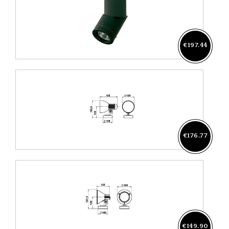
€197.44
€176.77
€149.90