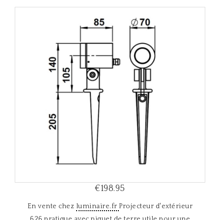
i
g
a
t
i
o
n
€198.95
En vente chez
luminaire.fr
Projecteur d'extérieur
626 pratique avec piquet de terre utile pour une