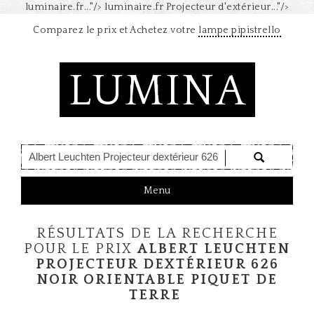
luminaire.fr..."/>
luminaire.fr Projecteur d'extérieur..."/>
Comparez le prix et Achetez votre
lampe pipistrello
LUMINA
T
Menu
o
g
RÉSULTATS DE LA RECHERCHE
g
l
POUR LE PRIX
ALBERT LEUCHTEN
e
PROJECTEUR DEXTÉRIEUR 626
n
NOIR ORIENTABLE PIQUET DE
a
TERRE
v