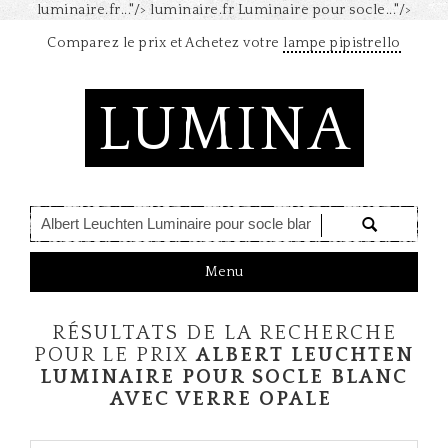
luminaire.fr..."/>
luminaire.fr Luminaire pour socle..."/>
Comparez le prix et Achetez votre
lampe pipistrello
LUMINA
T
Menu
o
g
RÉSULTATS DE LA RECHERCHE
g
l
POUR LE PRIX
ALBERT LEUCHTEN
e
LUMINAIRE POUR SOCLE BLANC
n
AVEC VERRE OPALE
a
v