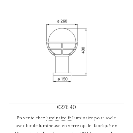
i
g
a
t
i
o
n
€276.40
En vente chez
luminaire.fr
Luminaire pour socle
avec boule lumineuse en verre opale, fabriqué en