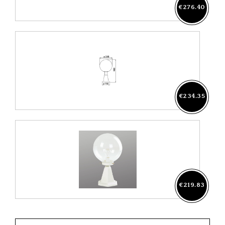
€276.40
€234.35
€219.83