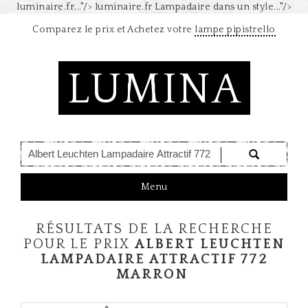
luminaire.fr..."/>
luminaire.fr Lampadaire dans un style..."/>
Comparez le prix et Achetez votre
lampe pipistrello
LUMINA
T
Menu
o
g
RÉSULTATS DE LA RECHERCHE
g
l
POUR LE PRIX
ALBERT LEUCHTEN
e
LAMPADAIRE ATTRACTIF 772
n
MARRON
a
v