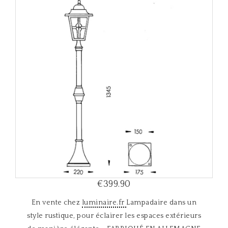
i
g
a
t
i
o
n
€399.90
En vente chez
luminaire.fr
Lampadaire dans un
style rustique, pour éclairer les espaces extérieurs