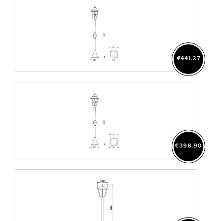
€441.27
€398.90