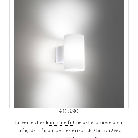
i
g
a
t
i
o
n
€135.90
En vente chez
luminaire.fr
Une belle lumière pour
la façade - l'applique d'extérieur LED Bianca Avec