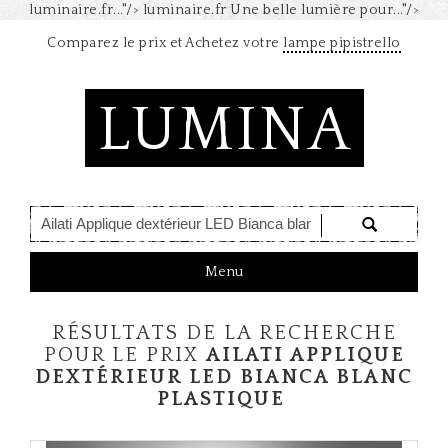
luminaire.fr..."/>
luminaire.fr Une belle lumière pour..."/>
Comparez le prix et Achetez votre
lampe pipistrello
LUMINA
T
Menu
o
g
RÉSULTATS DE LA RECHERCHE
g
l
POUR LE PRIX
AILATI APPLIQUE
e
DEXTÉRIEUR LED BIANCA BLANC
n
PLASTIQUE
a
v